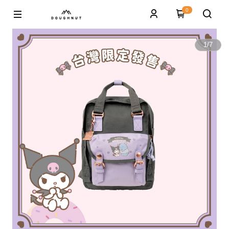
0
1
/
7