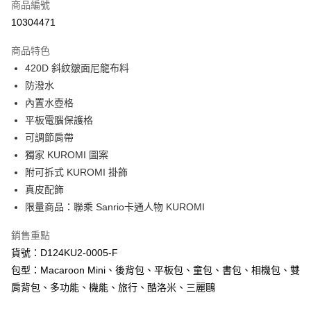
商品編號
超商取貨付款
10304471
LINE Pay
商品特色
Apple Pay
420D 斜紋皺面尼龍布料
防潑水
街口支付
內置水壺格
悠遊付
平板電腦保護格
可調節肩帶
Google Pay
獨家 KUROMI 圖案
AFTEE先享後付
附可拆式 KUROMI 掛飾
相關說明
真皮配飾
【關於「AFTEE先享後付」】
限量商品：聯乘 Sanrio卡通人物 KUROMI
ATM付款
AFTEE先享後付是「在收到商品之後才付款」的支付方式。 讓您購物簡單
便利好安心！
銷售重點
１．簡單：不需註冊會員、不需綁卡、不需儲值。
運送方式
２．便利：只要手機號碼，簡訊認證，即可結帳。
貨號：D124KU2-0005-F
３．安心：先確認商品／服務後，再付款。
全家取貨付款
包型：Macaroon Mini、後背包、平板包、童包、書包、相機包、雙
每筆NT$60，滿NT$1,000(含以上)免運費
肩背包、多功能、機能、旅行、酷洛米、三麗鷗
【「AFTEE先享後付」結帳流程】
１．於結帳方式選擇「AFTEE先享後付」後，將跳轉至「AFTEE先享後付」