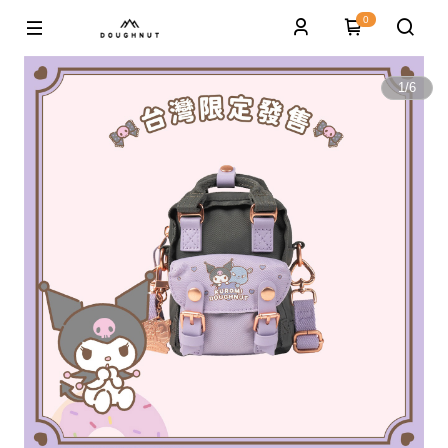
0
1
/
6