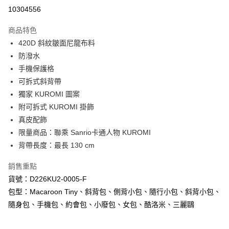
超商取貨付款
10304556
LINE Pay
商品特色
Apple Pay
420D 斜紋皺面尼龍布料
防潑水
街口支付
手機保護格
悠遊付
可拆式斜背帶
獨家 KUROMI 圖案
Google Pay
附可拆式 KUROMI 掛飾
AFTEE先享後付
真皮配飾
相關說明
限量商品：聯乘 Sanrio卡通人物 KUROMI
【關於「AFTEE先享後付」】
背帶長度：最長 130 cm
ATM付款
AFTEE先享後付是「在收到商品之後才付款」的支付方式。 讓您購物簡單
便利好安心！
銷售重點
１．簡單：不需註冊會員、不需綁卡、不需儲值。
運送方式
２．便利：只要手機號碼，簡訊認證，即可結帳。
貨號：D226KU2-0005-F
３．安心：先確認商品／服務後，再付款。
全家取貨付款
包型：Macaroon Tiny、斜背包、側背小包、隨行小包、斜背小包、
每筆NT$60，滿NT$1,000(含以上)免運費
隨身包、手機包、約會包、小廢包、女包、酷洛米、三麗鷗
【「AFTEE先享後付」結帳流程】
１．於結帳方式選擇「AFTEE先享後付」後，將跳轉至「AFTEE先享後付」
付款後全家取貨
結帳頁面，進行簡訊認證並確認金額後，即可完成結帳。