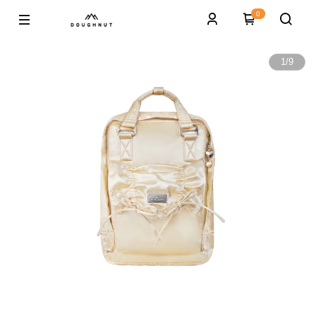
0
1
/
9