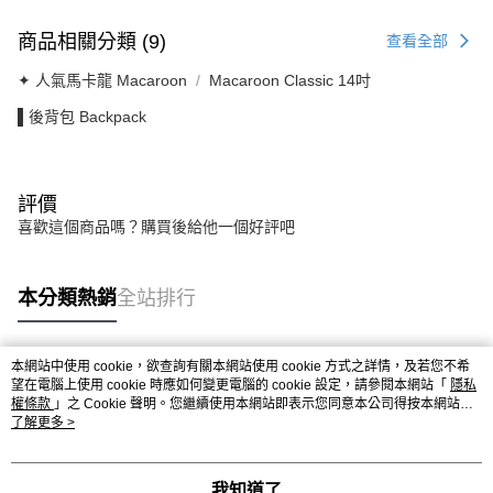
商品相關分類 (9)
查看全部
✦ 人氣馬卡龍 Macaroon
Macaroon Classic 14吋
▌後背包 Backpack
評價
喜歡這個商品嗎？購買後給他一個好評吧
本分類熱銷
全站排行
本網站中使用 cookie，欲查詢有關本網站使用 cookie 方式之詳情，及若您不希
熱門標籤
望在電腦上使用 cookie 時應如何變更電腦的 cookie 設定，請參閱本網站「
隱私
權條款
」之 Cookie 聲明。您繼續使用本網站即表示您同意本公司得按本網站使
用條款之 Cookie 聲明使用 cookie。
了解更多 >
我知道了