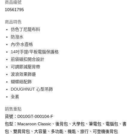
商品編號
超商取貨付款
10561795
LINE Pay
商品特色
Apple Pay
仿色丁尼龍布料
防潑水
街口支付
內/外水壺格
悠遊付
14吋手提/平板電腦保護格
前袋磁扣開合設計
Google Pay
可調節減壓背帶
AFTEE先享後付
波浪效果飾邊
相關說明
蝴蝶結配飾
【關於「AFTEE先享後付」】
DOUGHNUT 心型吊飾
ATM付款
AFTEE先享後付是「在收到商品之後才付款」的支付方式。 讓您購物簡單
全素
便利好安心！
１．簡單：不需註冊會員、不需綁卡、不需儲值。
運送方式
２．便利：只要手機號碼，簡訊認證，即可結帳。
銷售重點
３．安心：先確認商品／服務後，再付款。
全家取貨付款
貨號：D010GT-000104-F
每筆NT$60，滿NT$1,000(含以上)免運費
包型：Macaroon Classic、後背包、大學包、筆電包、電腦包、書
【「AFTEE先享後付」結帳流程】
１．於結帳方式選擇「AFTEE先享後付」後，將跳轉至「AFTEE先享後付」
包、雙肩背包、大容量、多功能、機能、旅行、可登機後背包