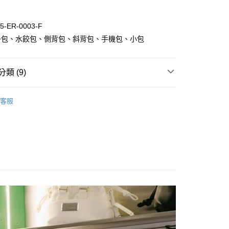
業銀行
彰化商業銀行
小企業銀行
台中商業銀行
華商業銀行
兆豐國際商業銀行
業銀行
遠東國際商業銀行
業儲蓄銀行
台北富邦商業銀行
台灣）商業銀行
華泰商業銀行
小企業銀行
台中商業銀行
業銀行
永豐商業銀行
際商業銀行
臺灣中小企業銀行
業銀行
遠東國際商業銀行
-ER-0003-F
台灣）商業銀行
華泰商業銀行
業銀行
星展（台灣）商業銀行
業銀行
匯豐（台灣）商業銀行
業銀行
永豐商業銀行
子包、水餃包、側背包、斜背包、手機包、小包
業銀行
遠東國際商業銀行
際商業銀行
中國信託商業銀行
業銀行
聯邦商業銀行
業銀行
星展（台灣）商業銀行
業銀行
永豐商業銀行
天信用卡公司
際商業銀行
元大商業銀行
際商業銀行
中國信託商業銀行
業銀行
星展（台灣）商業銀行
業銀行
玉山商業銀行
天信用卡公司
類 (9)
際商業銀行
中國信託商業銀行
台灣）商業銀行
台新國際商業銀行
天信用卡公司
託商業銀行
台灣樂天信用卡公司
y
all Crossbody Bag
客服
享後付
Size
6.5 吋包款
Feature
防潑水機能
FTEE先享後付」】
先享後付是「在收到商品之後才付款」的支付方式。 讓您購物簡單
Feature
親子出遊
心！
：不需註冊會員、不需綁卡、不需儲值。
：只要手機號碼，簡訊認證，即可結帳。
：先確認商品／服務後，再付款。
Feature
手機小包
付款
Collections
EE先享後付」結帳流程】
隨性是最好的計畫｜Errands
0，滿NT$1,000(含以上)免運費
方式選擇「AFTEE先享後付」後，將跳轉至「AFTEE先享後
 Gossamer Tiny
頁面，進行簡訊認證並確認金額後，即可完成結帳。
家取貨
成立數日內，您將收到繳費通知簡訊。
節限定｜$999甜蜜精選專區