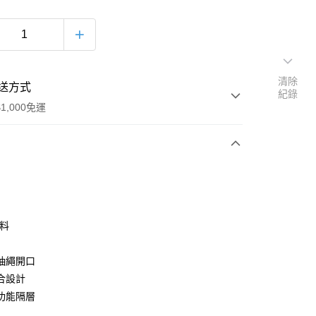
清除
送方式
紀錄
1,000免運
次付款
期付款
0 利率 每期
NT$333
21家銀行
皮料
0 利率 每期
NT$166
21家銀行
庫商業銀行
第一商業銀行
業銀行
彰化商業銀行
 0 利率 每期
NT$83
21家銀行
抽繩開口
庫商業銀行
第一商業銀行
業儲蓄銀行
台北富邦商業銀行
業銀行
彰化商業銀行
合設計
 0 利率 每期
NT$41
20家銀行
庫商業銀行
第一商業銀行
華商業銀行
兆豐國際商業銀行
業儲蓄銀行
台北富邦商業銀行
功能隔層
業銀行
彰化商業銀行
小企業銀行
台中商業銀行
庫商業銀行
第一商業銀行
付款
華商業銀行
兆豐國際商業銀行
業儲蓄銀行
台北富邦商業銀行
台灣）商業銀行
華泰商業銀行