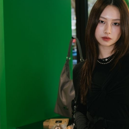
３．收到繳
每筆NT$6
／ATM／
※ 請注意
萊爾富取
絡購買商品
先享後付
每筆NT$6
※ 交易是
是否繳費成
付款後萊
付客戶支
每筆NT$6
【注意事
7-11取貨
１．透過由
交易，需
每筆NT$6
求債權轉
２．關於
付款後7-1
https://aft
每筆NT$6
３．未成
「AFTE
宅配
任。
４．使用「
每筆NT$1
即時審查
結果請求
５．嚴禁
形，恩沛
動。