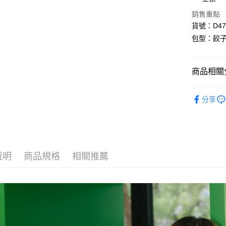
華南商
臺灣中
國泰世
聯邦商
LINE Pay
上海商
銷售重點
匯豐（
臺灣中
元大商
兆豐國
聯邦商
貨號：D475
匯豐（
Apple Pay
玉山商
台中商
元大商
包型：餃
聯邦商
台新國
華泰商
玉山商
街口支付
元大商
台灣樂
遠東國
台新國
玉山商
永豐商
台灣樂
悠遊付
商品相關分
台新國
星展（
台灣樂
中國信
Google Pa
▌斜背小包 Sm
分享
AFTEE先
▶ 尺寸分類 
相關說明
▶ 功能分類 
【關於「A
ATM付款
AFTEE
▶ 功能分類 
便利好安
１．簡單
說明
商品規格
相關推薦
全部商品
２．便利
運送方式
３．安心
▶ 功能分類 
全家取貨
所有系列 All 
【「AFT
每筆NT$6
１．於結帳
✦ 輕盈水餃包
付」結帳
付款後全
２．訂單
🌹 情人