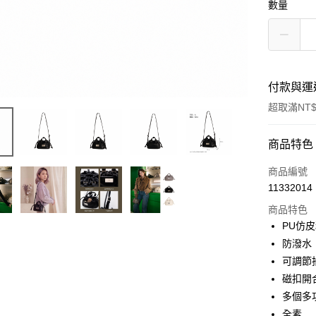
數量
付款與運
超取滿NT$
付款方式
商品特色
信用卡一
商品編號
11332014
信用卡分
商品特色
3 期 
PU仿
6 期 
合作金
防潑水
華南商
12 期
可調節
合作金
上海商
華南商
磁扣開
24 期
合作金
國泰世
上海商
多個多
華南商
臺灣中
合作金
超商取貨
國泰世
上海商
全素
匯豐（