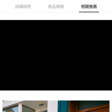
AFTEE先享後付
詳細說明
商品規格
相關推薦
相關說明
【關於「AFTEE先享後付」】
ATM付款
AFTEE先享後付是「在收到商品之後才付款」的支付方式。 讓您購物簡單
便利好安心！
１．簡單：不需註冊會員、不需綁卡、不需儲值。
運送方式
２．便利：只要手機號碼，簡訊認證，即可結帳。
３．安心：先確認商品／服務後，再付款。
全家取貨付款
每筆NT$60，滿NT$1,000(含以上)免運費
【「AFTEE先享後付」結帳流程】
１．於結帳方式選擇「AFTEE先享後付」後，將跳轉至「AFTEE先享後付」
萊爾富取貨付款
結帳頁面，進行簡訊認證並確認金額後，即可完成結帳。
２．訂單成立數日內，您將收到繳費通知簡訊。
每筆NT$60，滿NT$1,000(含以上)免運費
３．收到繳費通知簡訊後14天內，點擊此簡訊中的連結，可透過四大超商／
ATM／網路銀行／等多元方式進行付款，方視為交易完成。
7-11取貨付款
※ 請注意：結帳手續完成當下不需立刻繳費，但若您需要取消訂單，請聯絡
每筆NT$60，滿NT$1,000(含以上)免運費
購買商品的店家。未經商家同意取消之訂單仍視為有效，需透過AFTEE先享
後付繳納相關費用。
宅配
※ 交易是否成功請以「AFTEE先享後付 」之結帳頁面顯示為準，若有關於
是否繳費成功／繳費後需取消欲退款等相關疑問，請聯繫「AFTEE先享後付
每筆NT$150，滿NT$1,000(含以上)免運費
客戶支援中心」
https://netprotections.freshdesk.com/support/home
【注意事項】
１．透過由恩沛科技股份有限公司提供之「AFTEE先享後付」服務完成之交