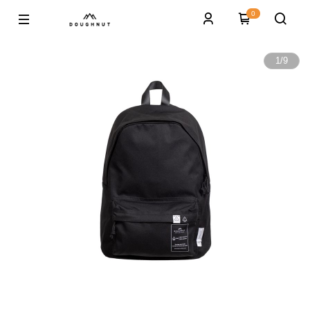
0
1
/
9