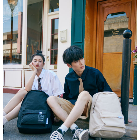
易，需依本服務之必要範圍內提供個人資料，並將交易相關給付款項請求債
權轉讓予恩沛科技股份有限公司。
２．關於個人資料處理事宜，請瀏覽以下網址：
https://aftee.tw/terms/#terms3
３．未成年的使用者請事先徵得法定代理人或監護人之同意方可使用
「AFTEE先享後付」，若未經同意申辦者引起之損失，本公司不負相關責
任。
４．使用「AFTEE先享後付」時，將依據個別帳號之用戶狀況，依本公司即
時審查核予不同之上限額度；若仍有額度不足之情形，本公司將視審查結果
請求用戶進行身份認證。
５．嚴禁一人註冊多個帳號或使用他人資訊註冊。若發現惡意使用之情形，
恩沛科技股份有限公司將有權停止該用戶之使用額度並採取法律行動。