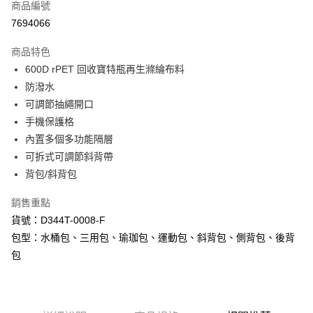
商品編號
超商取貨付款
7694066
LINE Pay
商品特色
Apple Pay
600D rPET 回收寶特瓶再生滌綸布料
防潑水
街口支付
可調節抽繩開口
悠遊付
手機保護格
內置多個多功能隔層
Google Pay
可拆式可調節斜背帶
AFTEE先享後付
背包/斜背包
相關說明
銷售重點
【關於「AFTEE先享後付」】
ATM付款
AFTEE先享後付是「在收到商品之後才付款」的支付方式。 讓您購物簡單
貨號：D344T-0008-F
便利好安心！
包型：水桶包、三用包、瑜珈包、運動包、斜背包、側背包、後背
１．簡單：不需註冊會員、不需綁卡、不需儲值。
運送方式
２．便利：只要手機號碼，簡訊認證，即可結帳。
包
３．安心：先確認商品／服務後，再付款。
全家取貨付款
每筆NT$60，滿NT$1,000(含以上)免運費
【「AFTEE先享後付」結帳流程】
１．於結帳方式選擇「AFTEE先享後付」後，將跳轉至「AFTEE先享後付」