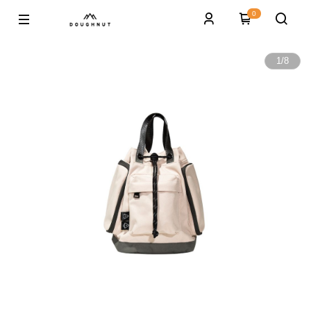
0
1
/
8