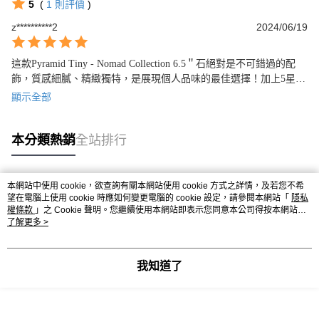
5
(
1
則評價
)
z**********2
2024/06/19
這款Pyramid Tiny - Nomad Collection 6.5＂石絕對是不可錯過的配
飾，質感細膩、精緻獨特，是展現個人品味的最佳選擇！加上5星評
價，穿搭自然提升時尚指數。
顯示全部
本分類熱銷
全站排行
本網站中使用 cookie，欲查詢有關本網站使用 cookie 方式之詳情，及若您不希
熱門標籤
望在電腦上使用 cookie 時應如何變更電腦的 cookie 設定，請參閱本網站「
隱私
權條款
」之 Cookie 聲明。您繼續使用本網站即表示您同意本公司得按本網站使
用條款之 Cookie 聲明使用 cookie。
了解更多 >
我知道了