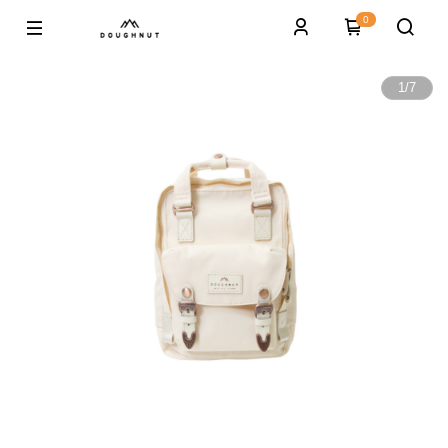
0
1
/
7