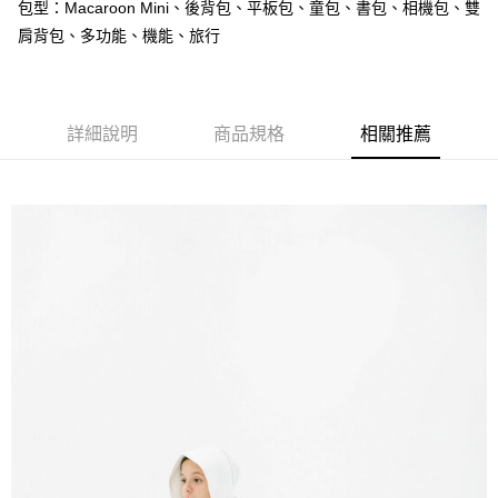
每筆NT$60，滿NT$1,000(含以上)免運費
包型：Macaroon Mini、後背包、平板包、童包、書包、相機包、雙
【「AFTEE先享後付」結帳流程】
１．於結帳方式選擇「AFTEE先享後付」後，將跳轉至「AFTEE先享後付」
肩背包、多功能、機能、旅行
付款後全家取貨
結帳頁面，進行簡訊認證並確認金額後，即可完成結帳。
２．訂單成立數日內，您將收到繳費通知簡訊。
每筆NT$60，滿NT$1,000(含以上)免運費
３．收到繳費通知簡訊後14天內，點擊此簡訊中的連結，可透過四大超商／
ATM／網路銀行／等多元方式進行付款，方視為交易完成。
萊爾富取貨付款
※ 請注意：結帳手續完成當下不需立刻繳費，但若您需要取消訂單，請聯絡
詳細說明
商品規格
相關推薦
每筆NT$60，滿NT$1,000(含以上)免運費
購買商品的店家。未經商家同意取消之訂單仍視為有效，需透過AFTEE先享
後付繳納相關費用。
付款後萊爾富取貨
※ 交易是否成功請以「AFTEE先享後付 」之結帳頁面顯示為準，若有關於
是否繳費成功／繳費後需取消欲退款等相關疑問，請聯繫「AFTEE先享後付
每筆NT$60，滿NT$1,000(含以上)免運費
客戶支援中心」
https://netprotections.freshdesk.com/support/home
7-11取貨付款
【注意事項】
１．透過由恩沛科技股份有限公司提供之「AFTEE先享後付」服務完成之交
每筆NT$60，滿NT$1,000(含以上)免運費
易，需依本服務之必要範圍內提供個人資料，並將交易相關給付款項請求債
權轉讓予恩沛科技股份有限公司。
付款後7-11取貨
２．關於個人資料處理事宜，請瀏覽以下網址：
每筆NT$60，滿NT$1,000(含以上)免運費
https://aftee.tw/terms/#terms3
３．未成年的使用者請事先徵得法定代理人或監護人之同意方可使用
宅配
「AFTEE先享後付」，若未經同意申辦者引起之損失，本公司不負相關責
任。
每筆NT$150，滿NT$1,000(含以上)免運費
４．使用「AFTEE先享後付」時，將依據個別帳號之用戶狀況，依本公司即
時審查核予不同之上限額度；若仍有額度不足之情形，本公司將視審查結果
請求用戶進行身份認證。