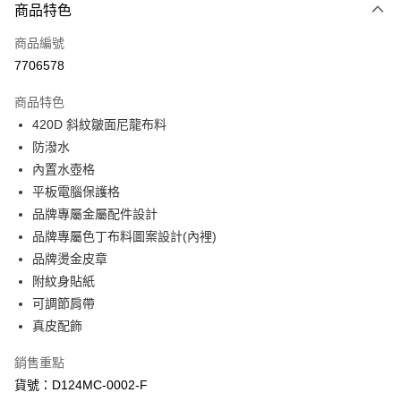
商品特色
信用卡一次付款
商品編號
超商取貨付款
7706578
LINE Pay
商品特色
Apple Pay
420D 斜紋皺面尼龍布料
防潑水
街口支付
內置水壺格
悠遊付
平板電腦保護格
品牌專屬金屬配件設計
Google Pay
品牌專屬色丁布料圖案設計(內裡)
AFTEE先享後付
品牌燙金皮章
相關說明
附紋身貼紙
【關於「AFTEE先享後付」】
可調節肩帶
ATM付款
AFTEE先享後付是「在收到商品之後才付款」的支付方式。 讓您購物簡單
真皮配飾
便利好安心！
１．簡單：不需註冊會員、不需綁卡、不需儲值。
運送方式
２．便利：只要手機號碼，簡訊認證，即可結帳。
銷售重點
３．安心：先確認商品／服務後，再付款。
全家取貨付款
貨號：D124MC-0002-F