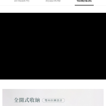
詳細說明
商品規格
相關推薦
１．於結帳方式選擇「AFTEE先享後付」後，將跳轉至「AFTEE先享後付」
付款後全家取貨
結帳頁面，進行簡訊認證並確認金額後，即可完成結帳。
２．訂單成立數日內，您將收到繳費通知簡訊。
每筆NT$60，滿NT$1,000(含以上)免運費
３．收到繳費通知簡訊後14天內，點擊此簡訊中的連結，可透過四大超商／
ATM／網路銀行／等多元方式進行付款，方視為交易完成。
萊爾富取貨付款
※ 請注意：結帳手續完成當下不需立刻繳費，但若您需要取消訂單，請聯絡
每筆NT$60，滿NT$1,000(含以上)免運費
購買商品的店家。未經商家同意取消之訂單仍視為有效，需透過AFTEE先享
後付繳納相關費用。
付款後萊爾富取貨
※ 交易是否成功請以「AFTEE先享後付 」之結帳頁面顯示為準，若有關於
是否繳費成功／繳費後需取消欲退款等相關疑問，請聯繫「AFTEE先享後付
每筆NT$60，滿NT$1,000(含以上)免運費
客戶支援中心」
https://netprotections.freshdesk.com/support/home
7-11取貨付款
【注意事項】
１．透過由恩沛科技股份有限公司提供之「AFTEE先享後付」服務完成之交
每筆NT$60，滿NT$1,000(含以上)免運費
易，需依本服務之必要範圍內提供個人資料，並將交易相關給付款項請求債
權轉讓予恩沛科技股份有限公司。
付款後7-11取貨
２．關於個人資料處理事宜，請瀏覽以下網址：
每筆NT$60，滿NT$1,000(含以上)免運費
https://aftee.tw/terms/#terms3
３．未成年的使用者請事先徵得法定代理人或監護人之同意方可使用
宅配
「AFTEE先享後付」，若未經同意申辦者引起之損失，本公司不負相關責
任。
每筆NT$150，滿NT$1,000(含以上)免運費
４．使用「AFTEE先享後付」時，將依據個別帳號之用戶狀況，依本公司即
時審查核予不同之上限額度；若仍有額度不足之情形，本公司將視審查結果
請求用戶進行身份認證。
５．嚴禁一人註冊多個帳號或使用他人資訊註冊。若發現惡意使用之情形，