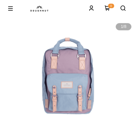
0
1
/
8