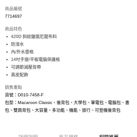
信用卡一次付款
商品編號
超商取貨付款
7714697
LINE Pay
商品特色
Apple Pay
420D 斜紋皺面尼龍布料
防潑水
街口支付
內/外水壺格
悠遊付
14吋手提/平板電腦保護格
可調節減壓背帶
Google Pay
真皮配飾
AFTEE先享後付
銷售重點
相關說明
貨號：D010-7458-F
【關於「AFTEE先享後付」】
ATM付款
AFTEE先享後付是「在收到商品之後才付款」的支付方式。 讓您購物簡單
包型：Macaroon Classic、後背包、大學包、筆電包、電腦包、書
便利好安心！
包、雙肩背包、大容量、多功能、機能、旅行、可登機後背包
１．簡單：不需註冊會員、不需綁卡、不需儲值。
運送方式
２．便利：只要手機號碼，簡訊認證，即可結帳。
３．安心：先確認商品／服務後，再付款。
全家取貨付款
每筆NT$60，滿NT$1,000(含以上)免運費
【「AFTEE先享後付」結帳流程】