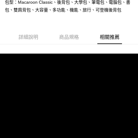
每筆NT$60，滿NT$1,000(含以上)免運費
包型：Macaroon Classic、後背包、大學包、筆電包、電腦包、書
【「AFTEE先享後付」結帳流程】
１．於結帳方式選擇「AFTEE先享後付」後，將跳轉至「AFTEE先享後付」
包、雙肩背包、大容量、多功能、機能、旅行、可登機後背包
付款後全家取貨
結帳頁面，進行簡訊認證並確認金額後，即可完成結帳。
２．訂單成立數日內，您將收到繳費通知簡訊。
每筆NT$60，滿NT$1,000(含以上)免運費
３．收到繳費通知簡訊後14天內，點擊此簡訊中的連結，可透過四大超商／
ATM／網路銀行／等多元方式進行付款，方視為交易完成。
萊爾富取貨付款
※ 請注意：結帳手續完成當下不需立刻繳費，但若您需要取消訂單，請聯絡
詳細說明
商品規格
相關推薦
每筆NT$60，滿NT$1,000(含以上)免運費
購買商品的店家。未經商家同意取消之訂單仍視為有效，需透過AFTEE先享
後付繳納相關費用。
付款後萊爾富取貨
※ 交易是否成功請以「AFTEE先享後付 」之結帳頁面顯示為準，若有關於
是否繳費成功／繳費後需取消欲退款等相關疑問，請聯繫「AFTEE先享後付
每筆NT$60，滿NT$1,000(含以上)免運費
客戶支援中心」
https://netprotections.freshdesk.com/support/home
7-11取貨付款
【注意事項】
１．透過由恩沛科技股份有限公司提供之「AFTEE先享後付」服務完成之交
每筆NT$60，滿NT$1,000(含以上)免運費
易，需依本服務之必要範圍內提供個人資料，並將交易相關給付款項請求債
權轉讓予恩沛科技股份有限公司。
付款後7-11取貨
２．關於個人資料處理事宜，請瀏覽以下網址：
每筆NT$60，滿NT$1,000(含以上)免運費
https://aftee.tw/terms/#terms3
３．未成年的使用者請事先徵得法定代理人或監護人之同意方可使用
宅配
「AFTEE先享後付」，若未經同意申辦者引起之損失，本公司不負相關責
任。
每筆NT$150，滿NT$1,000(含以上)免運費
４．使用「AFTEE先享後付」時，將依據個別帳號之用戶狀況，依本公司即
時審查核予不同之上限額度；若仍有額度不足之情形，本公司將視審查結果
請求用戶進行身份認證。