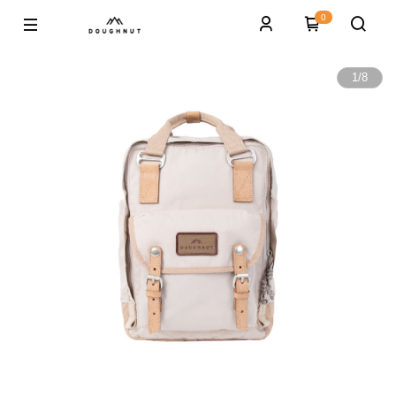
0
1
/
8