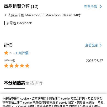
商品相關分類 (12)
查看全部
✦ 人氣馬卡龍 Macaroon
Macaroon Classic 14吋
▌後背包 Backpack
評價
查看全部
5
(
1
則評價
)
l*******5
2023/06/27
本分類熱銷
全站排行
本網站中使用 cookie，欲查詢有關本網站使用 cookie 方式之詳情，及若您不希
熱門標籤
望在電腦上使用 cookie 時應如何變更電腦的 cookie 設定，請參閱本網站「
隱私
權條款
」之 Cookie 聲明。您繼續使用本網站即表示您同意本公司得按本網站使