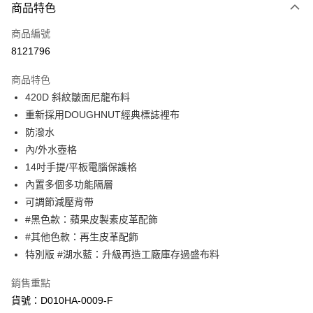
商品特色
信用卡一次付款
商品編號
超商取貨付款
8121796
LINE Pay
商品特色
Apple Pay
420D 斜紋皺面尼龍布料
重新採用DOUGHNUT經典標誌裡布
街口支付
防潑水
悠遊付
內/外水壺格
14吋手提/平板電腦保護格
Google Pay
內置多個多功能隔層
AFTEE先享後付
可調節減壓背帶
相關說明
#黑色款：蘋果皮製素皮革配飾
【關於「AFTEE先享後付」】
#其他色款：再生皮革配飾
ATM付款
AFTEE先享後付是「在收到商品之後才付款」的支付方式。 讓您購物簡單
特別版 #湖水藍：升級再造工廠庫存過盛布料
便利好安心！
１．簡單：不需註冊會員、不需綁卡、不需儲值。
運送方式
２．便利：只要手機號碼，簡訊認證，即可結帳。
銷售重點
３．安心：先確認商品／服務後，再付款。
全家取貨付款
貨號：D010HA-0009-F