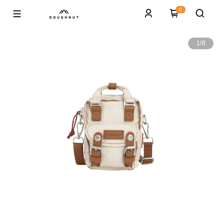
0
1
/
8