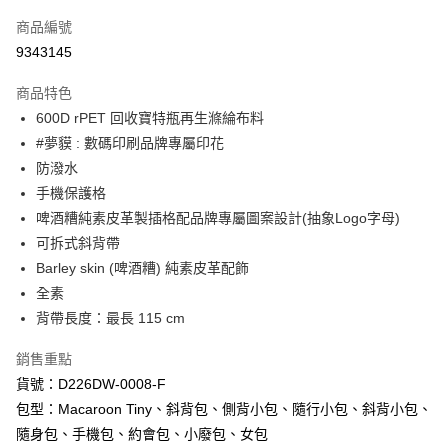
信用卡一次付款
商品編號
超商取貨付款
9343145
LINE Pay
商品特色
Apple Pay
600D rPET 回收寶特瓶再生滌綸布料
#夢貘 : 數碼印刷品牌專屬印花
街口支付
防潑水
悠遊付
手機保護格
啤酒糟純素皮革製插格配品牌專屬圖案設計(抽象Logo字母)
Google Pay
可拆式斜背帶
AFTEE先享後付
Barley skin (啤酒糟) 純素皮革配飾
相關說明
全素
【關於「AFTEE先享後付」】
背帶長度：最長 115 cm
ATM付款
AFTEE先享後付是「在收到商品之後才付款」的支付方式。 讓您購物簡單
便利好安心！
銷售重點
１．簡單：不需註冊會員、不需綁卡、不需儲值。
運送方式
２．便利：只要手機號碼，簡訊認證，即可結帳。
貨號：D226DW-0008-F
３．安心：先確認商品／服務後，再付款。
全家取貨付款
包型：Macaroon Tiny、斜背包、側背小包、隨行小包、斜背小包、
每筆NT$60，滿NT$1,000(含以上)免運費
隨身包、手機包、約會包、小廢包、女包
【「AFTEE先享後付」結帳流程】