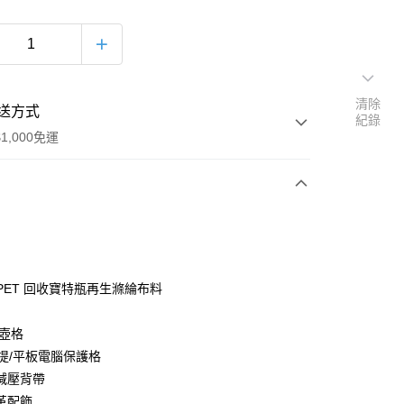
清除
送方式
紀錄
1,000免運
次付款
付款
 rPET 回收寶特瓶再生滌綸布料
水壺格
手提/平板電腦保護格
減壓背帶
革配飾