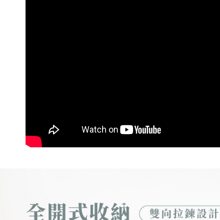
【注意事
7-11取貨
▶ 永續環保 
１．透過由
交易，需
每筆NT$6
▶ 男生包款 
求債權轉
２．關於
付款後7-1
全部商品
https://aft
每筆NT$6
３．未成
▶ 功能分類 
「AFTE
宅配
任。
🎒 開學
４．使用「
每筆NT$1
即時審查
結果請求
５．嚴禁
形，恩沛
動。