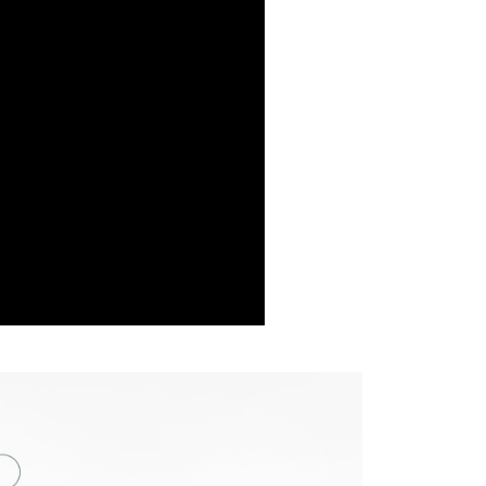
項】
付款
Vegan Bags
再製環保皮革
恩沛科技股份有限公司提供之「AFTEE先享後付」服務完成之
依本服務之必要範圍內提供個人資料，並將交易相關給付款項請
0，滿NT$1,000(含以上)免運費
Men's Bags
男生後背包
讓予恩沛科技股份有限公司。
個人資料處理事宜，請瀏覽以下網址：
1取貨
ee.tw/terms/#terms3
0，滿NT$1,000(含以上)免運費
年的使用者請事先徵得法定代理人或監護人之同意方可使用
Feature
筆電背包
E先享後付」，若未經同意申辦者引起之損失，本公司不負相關責
推薦｜馬卡龍校園日記
AFTEE先享後付」時，將依據個別帳號之用戶狀況，依本公司
50，滿NT$1,000(含以上)免運費
核予不同之上限額度；若仍有額度不足之情形，本公司將視審查
用戶進行身份認證。
一人註冊多個帳號或使用他人資訊註冊。若發現惡意使用之情
科技股份有限公司將有權停止該用戶之使用額度並採取法律行