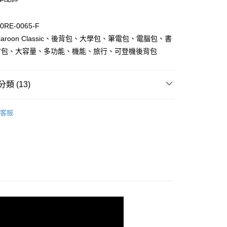
y
享後付
RE-0065-F
aroon Classic、後背包、大學包、筆電包、電腦包、書
FTEE先享後付」】
背包、大容量、多功能、機能、旅行、可登機後背包
先享後付是「在收到商品之後才付款」的支付方式。 讓您購物簡單
心！
：不需註冊會員、不需綁卡、不需儲值。
類 (13)
：只要手機號碼，簡訊認證，即可結帳。
：先確認商品／服務後，再付款。
 Macaroon
Macaroon Classic 14吋
付款
EE先享後付」結帳流程】
客服
0，滿NT$1,000(含以上)免運費
Collections
永續好夥伴｜Reborn Series
方式選擇「AFTEE先享後付」後，將跳轉至「AFTEE先享後
頁面，進行簡訊認證並確認金額後，即可完成結帳。
ckpack
家取貨
成立數日內，您將收到繳費通知簡訊。
費通知簡訊後14天內，點擊此簡訊中的連結，可透過四大超商
0，滿NT$1,000(含以上)免運費
Size
14 吋包款
網路銀行／等多元方式進行付款，方視為交易完成。
：結帳手續完成當下不需立刻繳費，但若您需要取消訂單，請聯
Feature
旅行露營
貨付款
的店家。未經商家同意取消之訂單仍視為有效，需透過AFTEE
繳納相關費用。
0，滿NT$1,000(含以上)免運費
Feature
防潑水機能
否成功請以「AFTEE先享後付 」之結帳頁面顯示為準，若有關於
功／繳費後需取消欲退款等相關疑問，請聯繫「AFTEE先享後
爾富取貨
Feature
親子出遊
援中心」
https://netprotections.freshdesk.com/support/home
0，滿NT$1,000(含以上)免運費
Vegan Bags
回收寶特瓶纖維