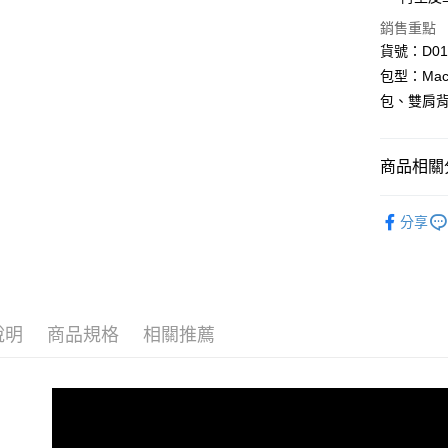
Google Pa
銷售重點
AFTEE先
貨號：D010
相關說明
包型：Mac
【關於「A
包、雙肩
ATM付款
AFTEE
便利好安
１．簡單
商品相關分
２．便利
運送方式
３．安心
✦ 人氣馬卡龍
全家取貨
【「AFT
分享
每筆NT$6
所有系列 All 
１．於結帳
付」結帳
▌後背包 Ba
付款後全
２．訂單
３．收到繳
每筆NT$6
▶ 尺寸分類 
／ATM／
※ 請注意
說明
商品規格
相關推薦
▶ 功能分類 
萊爾富取
絡購買商品
先享後付
每筆NT$6
▶ 功能分類 
※ 交易是
是否繳費成
付款後萊
▶ 功能分類 
付客戶支
每筆NT$6
▶ 永續環保 