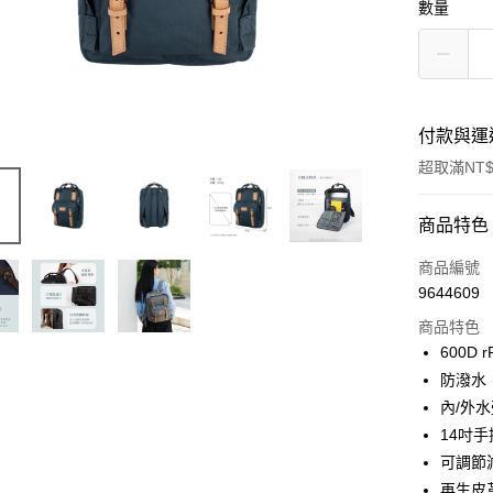
數量
付款與運
超取滿NT$
付款方式
商品特色
信用卡一
商品編號
9644609
超商取貨
商品特色
LINE Pay
600D
防潑水
Apple Pay
內/外
街口支付
14吋
可調節
悠遊付
再生皮