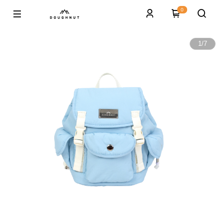
0
1
/
7