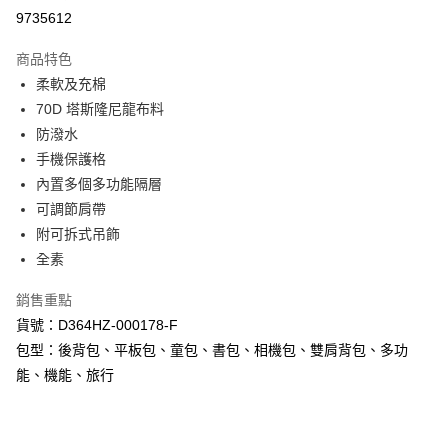
超商取貨付款
9735612
LINE Pay
商品特色
Apple Pay
柔軟及充棉
70D 塔斯隆尼龍布料
街口支付
防潑水
悠遊付
手機保護格
內置多個多功能隔層
Google Pay
可調節肩帶
AFTEE先享後付
附可拆式吊飾
相關說明
全素
【關於「AFTEE先享後付」】
ATM付款
AFTEE先享後付是「在收到商品之後才付款」的支付方式。 讓您購物簡單
銷售重點
便利好安心！
貨號：D364HZ-000178-F
１．簡單：不需註冊會員、不需綁卡、不需儲值。
運送方式
２．便利：只要手機號碼，簡訊認證，即可結帳。
包型：後背包、平板包、童包、書包、相機包、雙肩背包、多功
３．安心：先確認商品／服務後，再付款。
全家取貨付款
能、機能、旅行
每筆NT$60，滿NT$1,000(含以上)免運費
【「AFTEE先享後付」結帳流程】
１．於結帳方式選擇「AFTEE先享後付」後，將跳轉至「AFTEE先享後付」
付款後全家取貨
結帳頁面，進行簡訊認證並確認金額後，即可完成結帳。